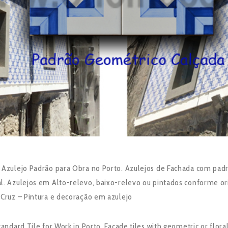
 Azulejo Padrão para Obra no Porto. Azulejos de Fachada com padrõ
l. Azulejos em Alto-relevo, baixo-relevo ou pintados conforme o
 Cruz – Pintura e decoração em azulejo
tandard Tile for Work in Porto. Facade tiles with geometric or floral 