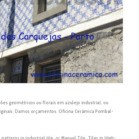
es geométricos ou florais em azulejo industrial, ou
riginais. Damos orçamentos. Oficina Cerâmica Pombal-
patterns in industrial tile, or Manual Tile. Tiles in High-