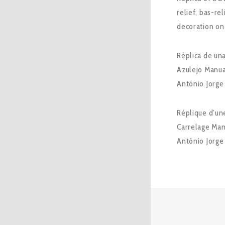
relief, bas-re
decoration on 
Réplica de un
Azulejo Manual
António Jorge 
Réplique d’une
Carrelage Man
António Jorge 