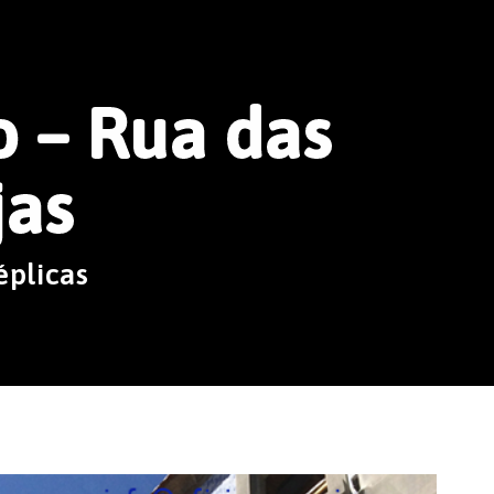
o – Rua das
jas
éplicas