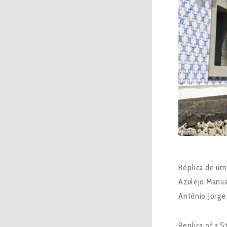
Réplica de um
Azulejo Manua
António Jorge
Replica of a S