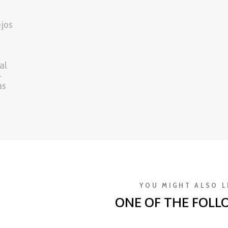
ejos
al
–
as
YOU MIGHT ALSO L
ONE OF THE FOLL