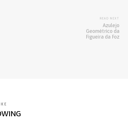
READ NEXT
Azulejo
Geométrico da
Figueira da Foz
IKE
OWING