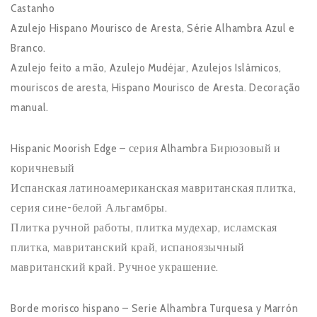
Castanho
Azulejo Hispano Mourisco de Aresta, Série Alhambra Azul e
Branco.
Azulejo feito a mão, Azulejo Mudéjar, Azulejos Islâmicos,
mouriscos de aresta, Hispano Mourisco de Aresta. Decoração
manual.
Hispanic Moorish Edge – серия Alhambra Бирюзовый и
коричневый
Испанская латиноамериканская мавританская плитка,
серия сине-белой Альгамбры.
Плитка ручной работы, плитка мудехар, исламская
плитка, мавританский край, испаноязычный
мавританский край. Ручное украшение.
Borde morisco hispano – Serie Alhambra Turquesa y Marrón