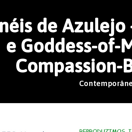
néis de Azulej
e Goddess-of-
Compassion-
Contemporân