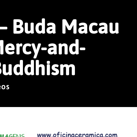
o – Buda Macau
Mercy-and-
Buddhism
eos