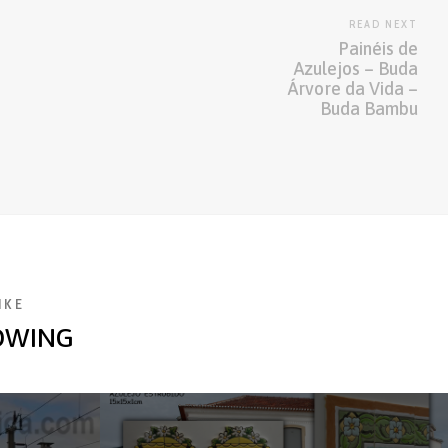
READ NEXT
Painéis de
Azulejos – Buda
Árvore da Vida –
Buda Bambu
IKE
OWING