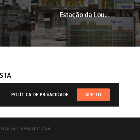
ulejos
Estação da Lousã – Réplica de Azulejos em Corda-Seca
STA
POLÍTICA DE PRIVACIDADE
ACEITO
ESIGN BY:
POMBALDIR.COM