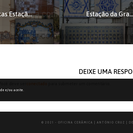
Replicas Estação São Mamede de Iinfesta
Estação da Granja – Réplicas de Az
DEIXE UMA RESPO
Você deve ser
conectado
para submeter um comentário.
ade e/ou aceite.
© 2021 - OFICINA CERÂMICA | ANTÓNIO CRUZ | D