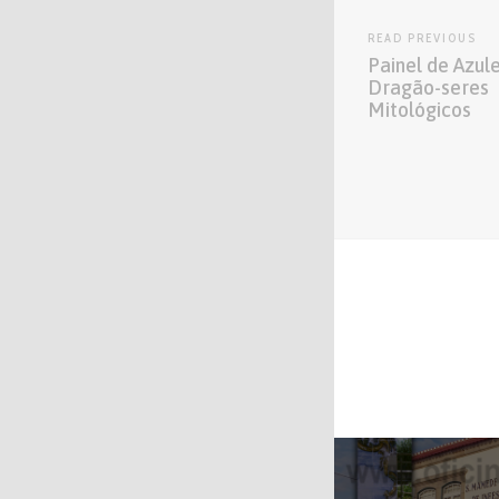
READ PREVIOUS
Painel de Azul
Dragão-seres
Mitológicos