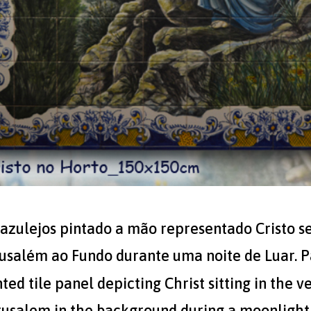
 azulejos pintado a mão representado Cristo s
usalém ao Fundo durante uma noite de Luar. P
ted tile panel depicting Christ sitting in the 
rusalem in the background during a moonlight 