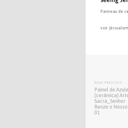
Panneau de car
voir Jérusalem
READ PREVIOUS
Painel de Azul
(cerâmica) Art
Sacra_Senhor
Benze o Nosso
01