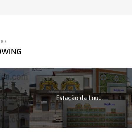
IKE
OWING
ulejos
Estação da Lousã – Réplica de Azulejos em Corda-Seca