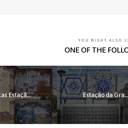
YOU MIGHT ALSO L
ONE OF THE FOLL
Replicas Estação São Mamede de Iinfesta
Estação da Granja – Réplicas de Az